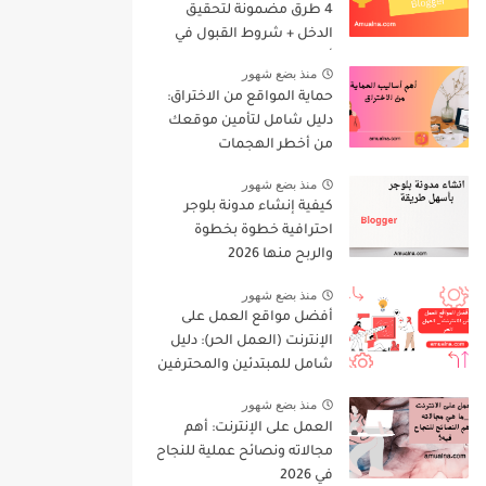
4 طرق مضمونة لتحقيق
الدخل + شروط القبول في
أدسنس
منذ بضع شهور
حماية المواقع من الاختراق:
دليل شامل لتأمين موقعك
من أخطر الهجمات
الإلكترونية
منذ بضع شهور
كيفية إنشاء مدونة بلوجر
احترافية خطوة بخطوة
والربح منها 2026
منذ بضع شهور
أفضل مواقع العمل على
الإنترنت (العمل الحر): دليل
شامل للمبتدئين والمحترفين
في 2026
منذ بضع شهور
العمل على الإنترنت: أهم
مجالاته ونصائح عملية للنجاح
في 2026